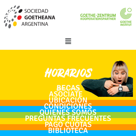
Menú
BECAS
ASOCIATE
UBICACIÓN
CONDICIONES
QUIENES SOMOS
PREGUNTAS FRECUENTES
PAGO CUOTAS
BIBLIOTECA